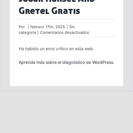
Gretel Gratis
Por
|
febrero 17th, 2025
|
Sin
en
categoría
|
Comentarios desactivados
Jugar
Hansel
Ha habido un error crítico en esta web.
And
Gretel
Gratis
Aprende más sobre el diagnóstico de WordPress.