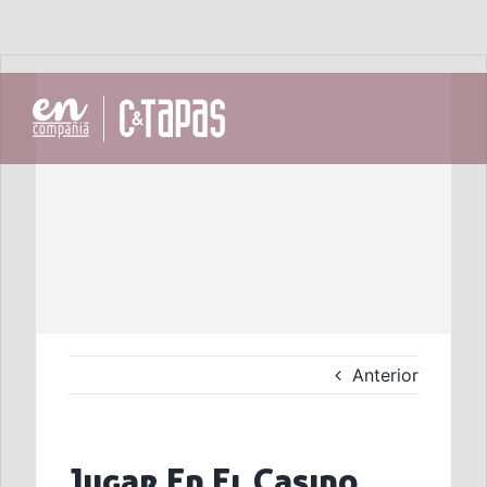
Saltar
al
contenido
Anterior
Jugar En El Casino