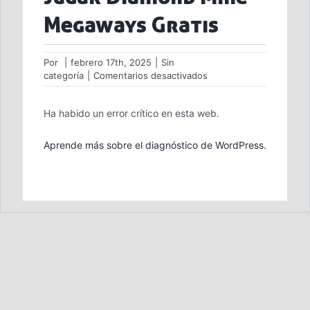
Megaways Gratis
Por
|
febrero 17th, 2025
|
Sin
en
categoría
|
Comentarios desactivados
Jugar
Diamond
Ha habido un error crítico en esta web.
Mine
Megaways
Gratis
Aprende más sobre el diagnóstico de WordPress.