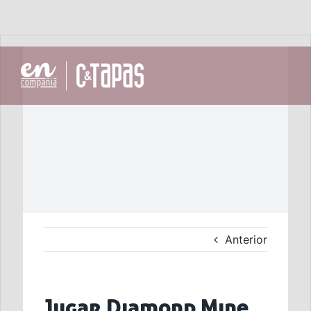
Saltar
al
contenido
Anterior
Jugar Diamond Mine