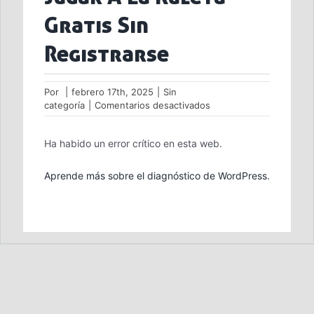
Gratis Sin
Registrarse
Por
|
febrero 17th, 2025
|
Sin
en
categoría
|
Comentarios desactivados
Jugar
A
Ha habido un error crítico en esta web.
La
Ruleta
Gratis
Aprende más sobre el diagnóstico de WordPress.
Sin
Registrarse