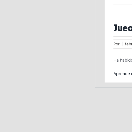
Jueg
Por
|
feb
Ha habido
Aprende m