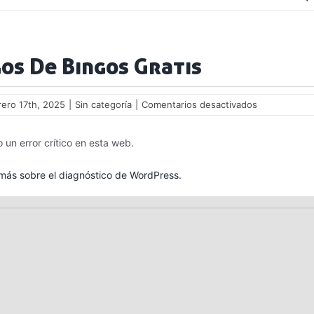
os De Bingos Gratis
en
rero 17th, 2025
|
Sin categoría
|
Comentarios desactivados
Juegos
De
 un error crítico en esta web.
Bingos
Gratis
ás sobre el diagnóstico de WordPress.