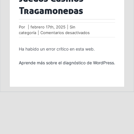
Tragamonedas
Por
|
febrero 17th, 2025
|
Sin
en
categoría
|
Comentarios desactivados
Juegos
Casinos
Ha habido un error crítico en esta web.
Tragamonedas
Aprende más sobre el diagnóstico de WordPress.