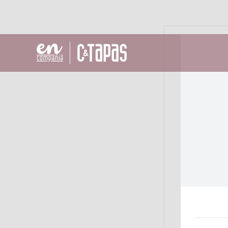
Saltar
al
contenido