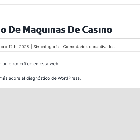
o De Maquinas De Casino
en
rero 17th, 2025
|
Sin categoría
|
Comentarios desactivados
Juego
De
 un error crítico en esta web.
Maquinas
De
Casino
ás sobre el diagnóstico de WordPress.