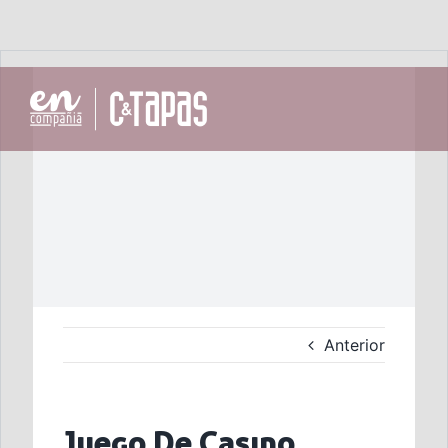
Saltar
al
contenido
Anterior
Juego De Casino