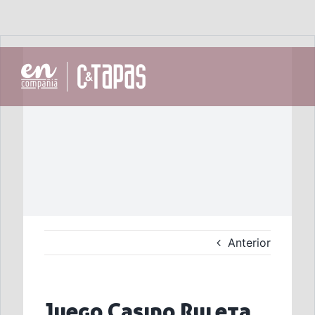
Saltar
al
contenido
Anterior
Juego Casino Ruleta