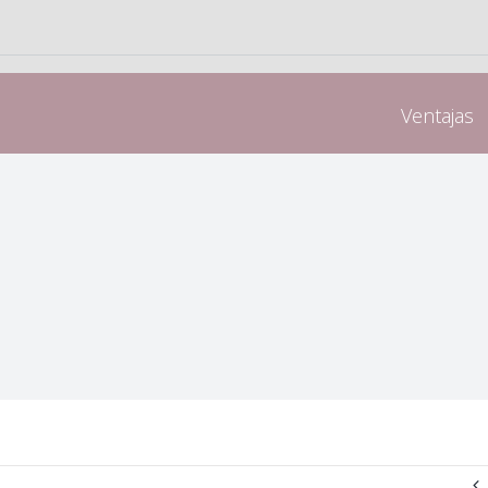
Buscar:
Ventajas