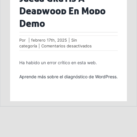
Deadwood En Modo
Demo
Por
|
febrero 17th, 2025
|
Sin
en
categoría
|
Comentarios desactivados
Juega
Gratis
Ha habido un error crítico en esta web.
A
Deadwood
En
Aprende más sobre el diagnóstico de WordPress.
Modo
Demo