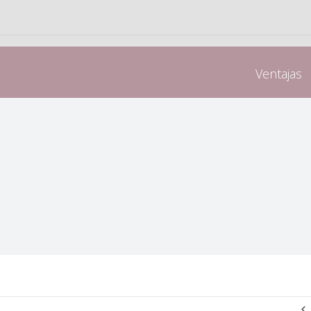
Buscar:
Ventajas