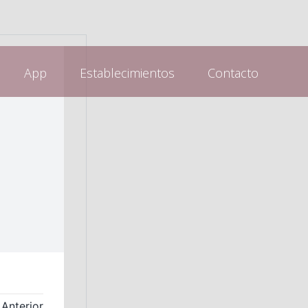
App
Establecimientos
Contacto
Anterior