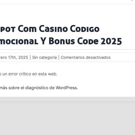
pot Com Casino Codigo
mocional Y Bonus Code 2025
en
rero 17th, 2025
|
Sin categoría
|
Comentarios desactivados
Jackpot
Com
 un error crítico en esta web.
Casino
Codigo
Promocional
ás sobre el diagnóstico de WordPress.
Y
Bonus
Code
2025