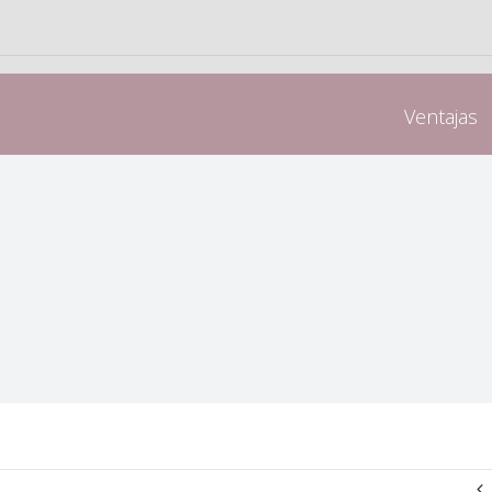
Buscar:
Ventajas