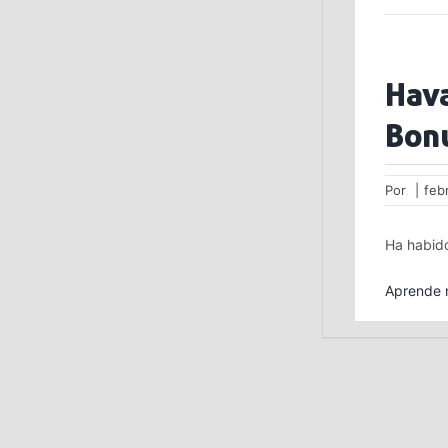
Hav
Bon
Por
|
feb
Ha habido
Aprende m