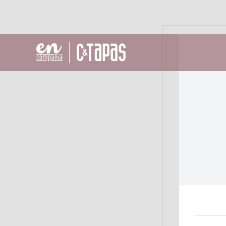
Saltar
al
contenido