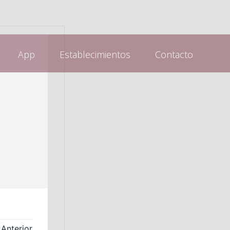
App
Establecimientos
Contacto
Anterior