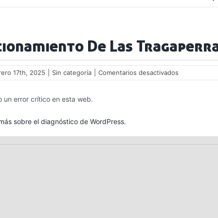
cionamiento De Las Tragaperr
en
rero 17th, 2025
|
Sin categoría
|
Comentarios desactivados
Funcionamie
De
 un error crítico en esta web.
Las
Tragaperras
ás sobre el diagnóstico de WordPress.