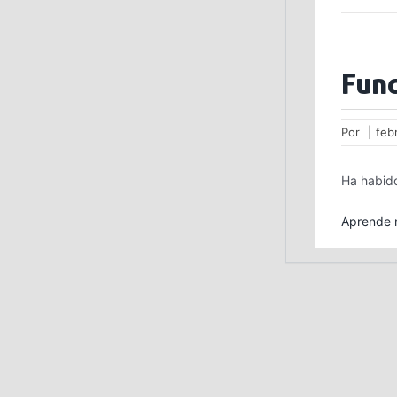
Fun
Por
|
feb
Ha habido
Aprende m