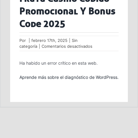
Promocional Y Bonus
Code 2025
Por
|
febrero 17th, 2025
|
Sin
en
categoría
|
Comentarios desactivados
Fruta
Casino
Ha habido un error crítico en esta web.
Codigo
Promocional
Y
Aprende más sobre el diagnóstico de WordPress.
Bonus
Code
2025