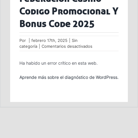
Codigo Promocional Y
Bonus Code 2025
Por
|
febrero 17th, 2025
|
Sin
en
categoría
|
Comentarios desactivados
Federación
Casino
Ha habido un error crítico en esta web.
Codigo
Promocional
Y
Aprende más sobre el diagnóstico de WordPress.
Bonus
Code
2025