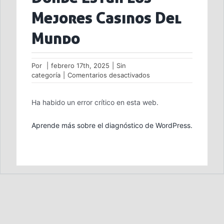
Mejores Casinos Del
Mundo
Por
|
febrero 17th, 2025
|
Sin
en
categoría
|
Comentarios desactivados
Donde
Estan
Ha habido un error crítico en esta web.
Los
Mejores
Casinos
Aprende más sobre el diagnóstico de WordPress.
Del
Mundo