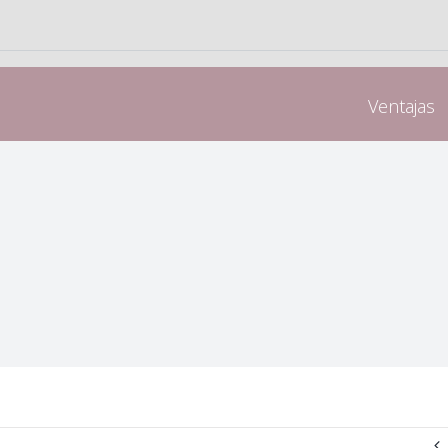
Buscar:
Ventajas