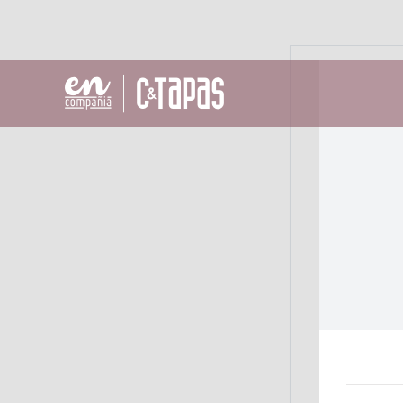
Saltar
al
contenido