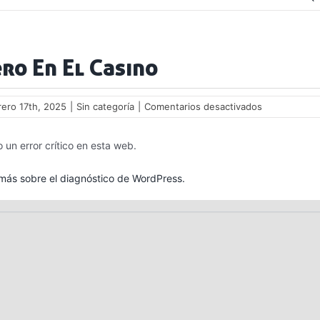
ro En El Casino
en
rero 17th, 2025
|
Sin categoría
|
Comentarios desactivados
Dinero
En
 un error crítico en esta web.
El
Casino
ás sobre el diagnóstico de WordPress.