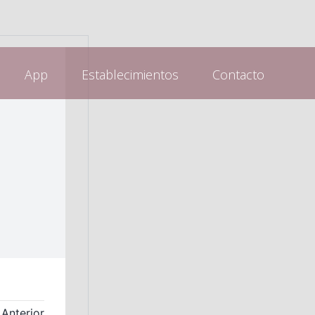
App
Establecimientos
Contacto
Anterior