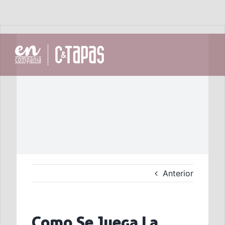
Saltar
al
contenido
Anterior
Como Se Juega La