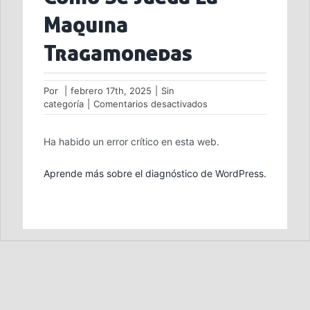
Maquina
Tragamonedas
Por
|
febrero 17th, 2025
|
Sin
en
categoría
|
Comentarios desactivados
Como
Se
Ha habido un error crítico en esta web.
Juega
La
Maquina
Aprende más sobre el diagnóstico de WordPress.
Tragamonedas