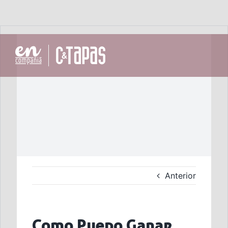
Saltar
al
contenido
Anterior
Como Puedo Ganar