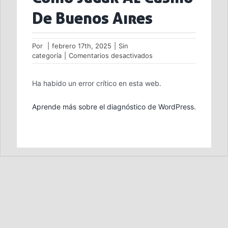
De Buenos Aires
Por
|
febrero 17th, 2025
|
Sin
en
categoría
|
Comentarios desactivados
Como
Jugar
Ha habido un error crítico en esta web.
Al
Casino
De
Aprende más sobre el diagnóstico de WordPress.
Buenos
Aires