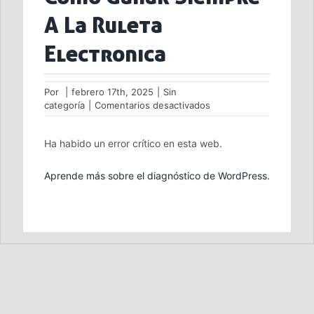
A La Ruleta
Electronica
Por
|
febrero 17th, 2025
|
Sin
en
categoría
|
Comentarios desactivados
Como
Ganar
Ha habido un error crítico en esta web.
Siempre
A
La
Aprende más sobre el diagnóstico de WordPress.
Ruleta
Electronica