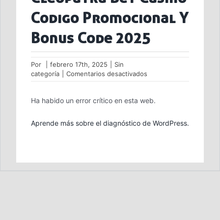
Codigo Promocional Y
Bonus Code 2025
Por
|
febrero 17th, 2025
|
Sin
en
categoría
|
Comentarios desactivados
Cleopatra
Bet
Ha habido un error crítico en esta web.
Casino
Codigo
Promocional
Aprende más sobre el diagnóstico de WordPress.
Y
Bonus
Code
2025