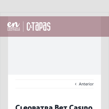
Saltar
al
contenido
Anterior
Cleopatra Bet Casino