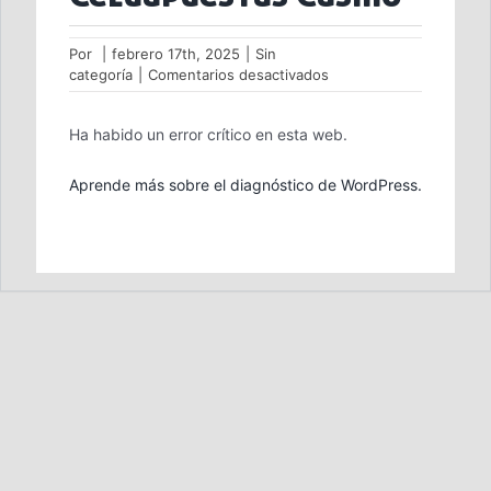
Por
|
febrero 17th, 2025
|
Sin
en
categoría
|
Comentarios desactivados
Celuapuestas
Casino
Ha habido un error crítico en esta web.
Aprende más sobre el diagnóstico de WordPress.