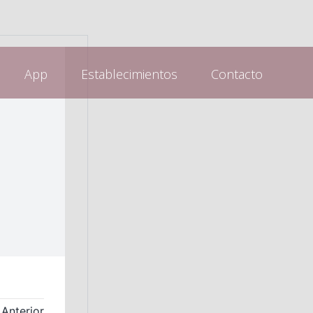
App
Establecimientos
Contacto
Anterior