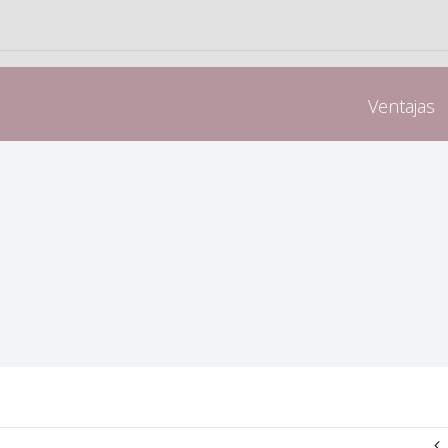
Buscar:
Ventajas