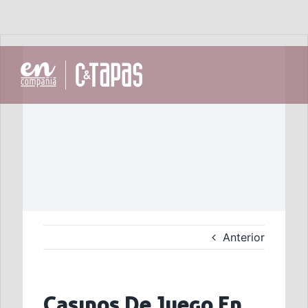
Saltar
al
contenido
Anterior
Casinos De Juego En