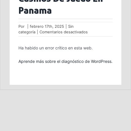
Panama
Por
|
febrero 17th, 2025
|
Sin
en
categoría
|
Comentarios desactivados
Casinos
De
Ha habido un error crítico en esta web.
Juego
En
Panama
Aprende más sobre el diagnóstico de WordPress.