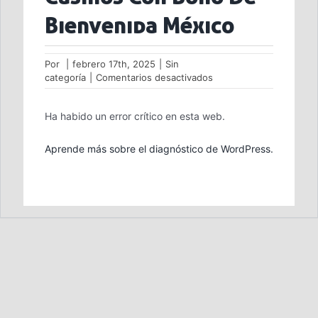
Bienvenida México
Por
|
febrero 17th, 2025
|
Sin
en
categoría
|
Comentarios desactivados
Casinos
Con
Ha habido un error crítico en esta web.
Bono
De
Bienvenida
Aprende más sobre el diagnóstico de WordPress.
México