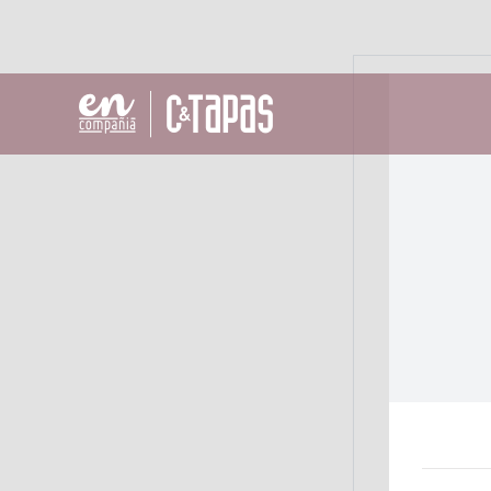
Saltar
al
contenido