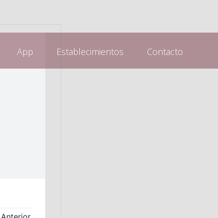
App
Establecimientos
Contacto
Anterior