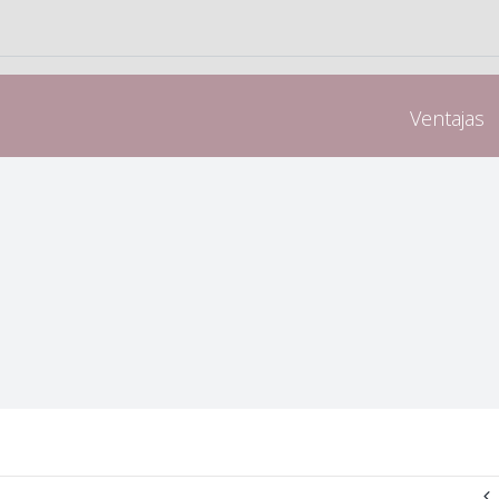
Buscar:
Ventajas