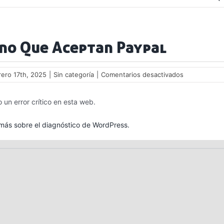
ino Que Aceptan Paypal
en
rero 17th, 2025
|
Sin categoría
|
Comentarios desactivados
Casino
Que
 un error crítico en esta web.
Aceptan
Paypal
ás sobre el diagnóstico de WordPress.