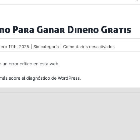
no Para Ganar Dinero Gratis
en
rero 17th, 2025
|
Sin categoría
|
Comentarios desactivados
Casino
Para
 un error crítico en esta web.
Ganar
Dinero
Gratis
ás sobre el diagnóstico de WordPress.