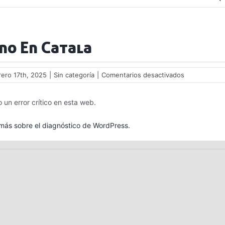
no En Catala
en
rero 17th, 2025
|
Sin categoría
|
Comentarios desactivados
Casino
En
 un error crítico en esta web.
Catala
ás sobre el diagnóstico de WordPress.