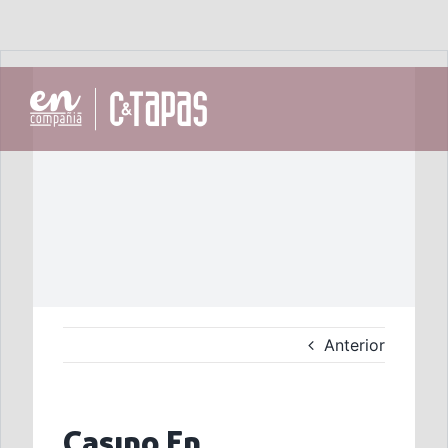
Saltar
al
contenido
Anterior
Casino En