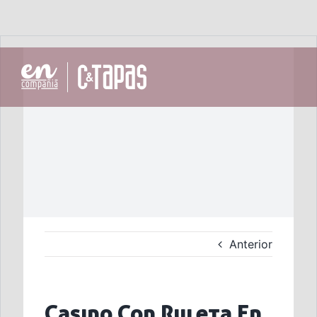
Saltar
al
contenido
Anterior
Casino Con Ruleta En