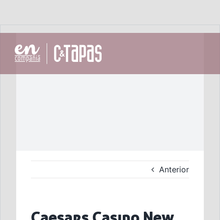
Saltar
al
contenido
Anterior
Caesars Casino New