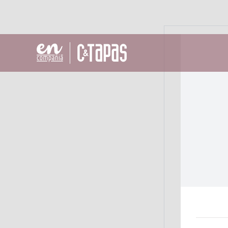
Saltar
al
contenido