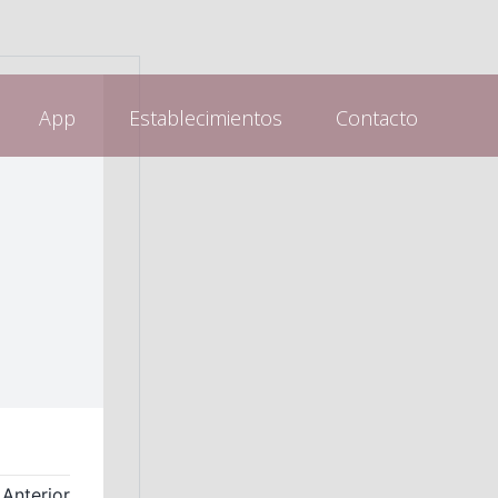
App
Establecimientos
Contacto
Anterior