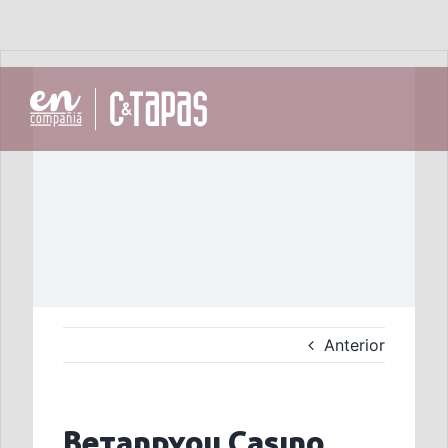
Saltar
al
contenido
Anterior
Betandyou Casino