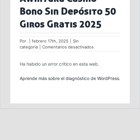
Bono Sin Depósito 50
Giros Gratis 2025
Por
|
febrero 17th, 2025
|
Sin
en
categoría
|
Comentarios desactivados
Awintura
Casino
Ha habido un error crítico en esta web.
Bono
Sin
Depósito
Aprende más sobre el diagnóstico de WordPress.
50
Giros
Gratis
2025