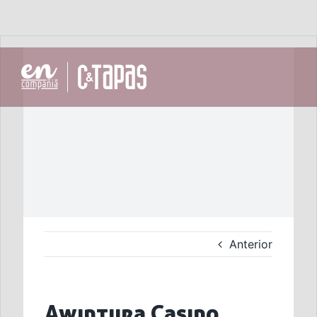
Saltar
al
contenido
Anterior
Awintura Casino