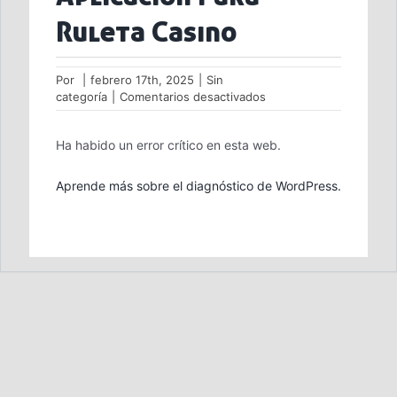
Ruleta Casino
Por
|
febrero 17th, 2025
|
Sin
en
categoría
|
Comentarios desactivados
Aplicacion
Para
Ha habido un error crítico en esta web.
Ruleta
Casino
Aprende más sobre el diagnóstico de WordPress.