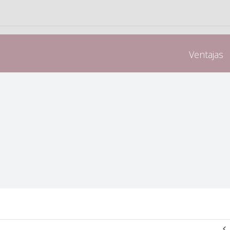
Buscar:
Ventajas