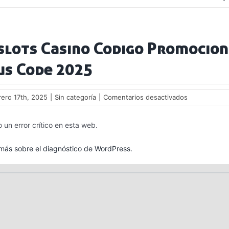
slots Casino Codigo Promocion
us Code 2025
en
rero 17th, 2025
|
Sin categoría
|
Comentarios desactivados
888slots
Casino
 un error crítico en esta web.
Codigo
Promocional
Y
ás sobre el diagnóstico de WordPress.
Bonus
Code
2025