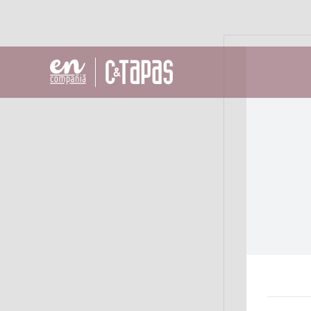
Saltar
al
contenido