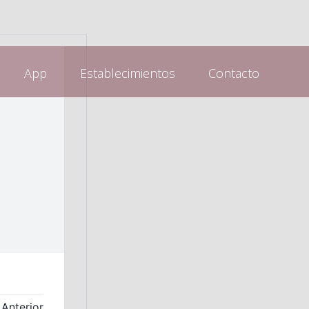
App
Establecimientos
Contacto
Anterior