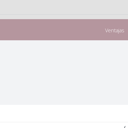
Buscar:
Ventajas