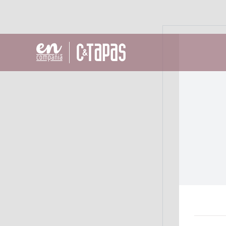
Saltar
al
contenido